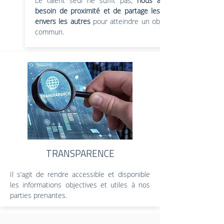
Le talent seul ne suffit pas,
nous avons
besoin de proximité et de partage les uns
envers les autres
pour atteindre un objectif
commun.
TRANSPARENCE
Il s’agit de rendre accessible et disponible
les informations objectives et utiles à nos
parties prenantes.