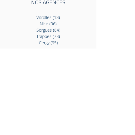
NOS AGENCES
Vitrolles (13)
Nice (06)
Sorgues (84)
Trappes (78)
Cergy (95)
NOS SERVICES
Transport
Entreposage
INFORMATIO
N
Mentions Légales
Politique de confidentialité