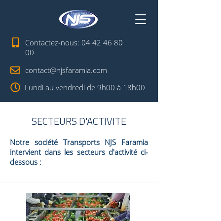
Contactez-nous:
04 42 46 80
00
contact@njsfaramia.com
Lundi au vendredi de 9h00 à 18h00
SECTEURS D'ACTIVITE
Notre société Transports NJS Faramia
intervient dans les secteurs d'activité ci-
dessous :